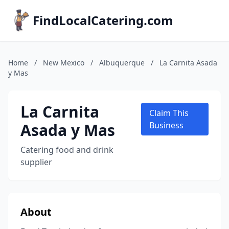
FindLocalCatering.com
Home
/
New Mexico
/
Albuquerque
/
La Carnita Asada
y Mas
La Carnita
Claim This
Asada y Mas
Business
Catering food and drink
supplier
About