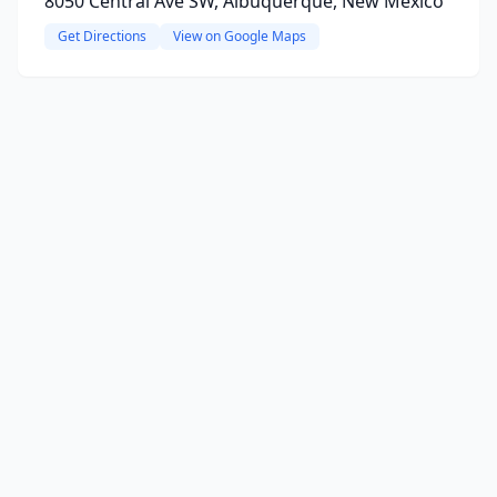
8050 Central Ave SW, Albuquerque, New Mexico
Get Directions
View on Google Maps